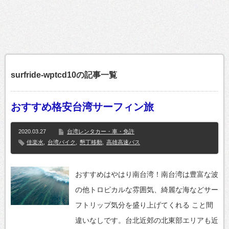
surfride-wptcd10の記事一覧
おすすめ格安台湾サーフィン旅
2020.03.27
台湾レンタカー・車・免許
佳楽水
,
台湾バイク
,
懇丁移動
,
高雄高速バス
おすすめはやはり南台湾！南台湾は豊富な波
の他トロピカルな雰囲気、綺麗な海などサー
フトリップ気分を盛り上げてくれる こと間
違いなしです。台北近郊の北東部エリアも近