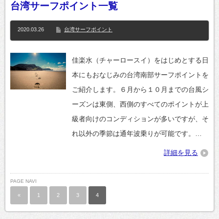
台湾サーフポイント一覧
2020.03.26
台湾サーフポイント
佳楽水（チャーロースイ）をはじめとする日
本にもおなじみの台湾南部サーフポイントを
ご紹介します。６月から１０月までの台風シ
ーズンは東側、西側のすべてのポイントが上
級者向けのコンディションが多いですが、そ
れ以外の季節は通年波乗りが可能です。…
詳細を見る
PAGE NAVI
«
1
2
3
4