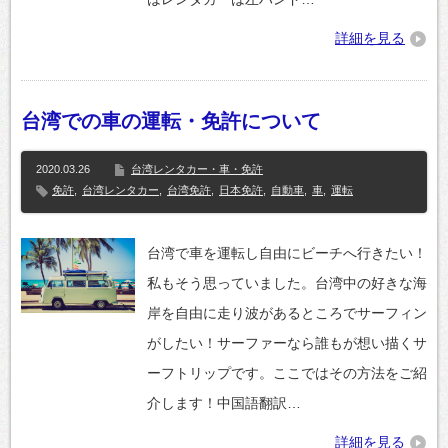
詳細を見る
台湾での車の運転・免許について
2020.03.26
台湾レンタカー・車・免許
免許
,
台湾レンタカー
,
台湾免許
,
日本免許
,
自動車
,
車
,
運転
台湾で車を運転し自由にビーチへ行きたい！
私もそう思っていました。台湾中の好きな海
岸を自由に走り波があるところでサーフィン
がしたい！サーファーなら誰もが想い描くサ
ーフトリップです。ここではその方法をご紹
介します！中国語翻訳…
詳細を見る